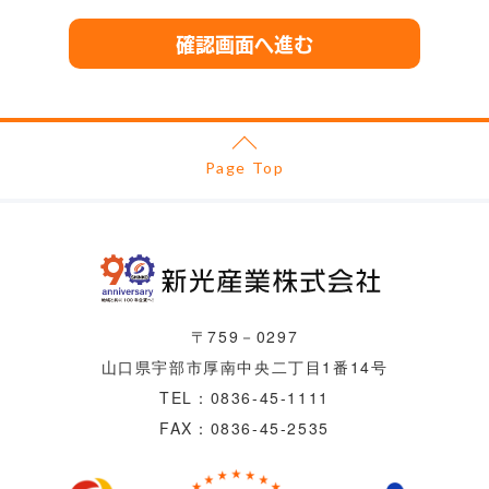
収集しました個人情報は、ご本人の同意なく他
確認画面へ進む
の目的での利用は致しません。
II. 個人情報の提供
弊社は、ご提出頂きました個人情報について、
Page Top
法令に定める場合を除き、事前に本人に同意を
得ることなく、第三者に提供しません。
III. 個人情報の管理
弊社が保有する個人情報の取り扱いに当たって
〒759－0297
山口県宇部市厚南中央二丁目1番14号
は、不当な侵入、漏洩、紛失などの防止に努め
TEL：
0836-45-1111
ます。
FAX：0836-45-2535
弊社は、個人情報保護のため社内体制を整備し
必要に応じて改善に努めます。