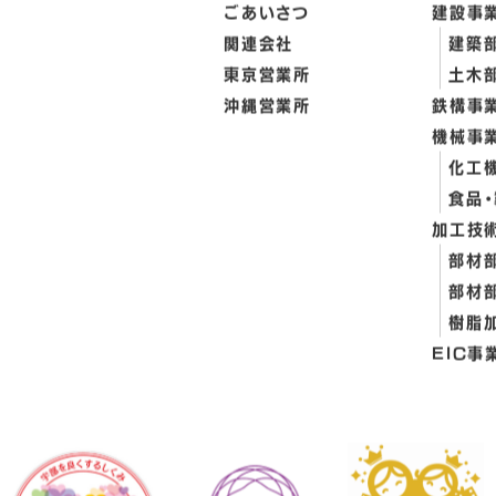
ごあいさつ
建設事
関連会社
建築
東京営業所
土木
沖縄営業所
鉄構事
機械事
化工
食品
加工技
部材
部材
樹脂
EIC事