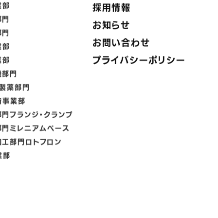
業部
採用情報
部門
お知らせ
部門
お問い合わせ
業部
プライバシーポリシー
業部
機部門
・製薬部門
術事業部
部門
フランジ・クランプ
部門
ミレニアムベース
加工部門
ロトフロン
業部