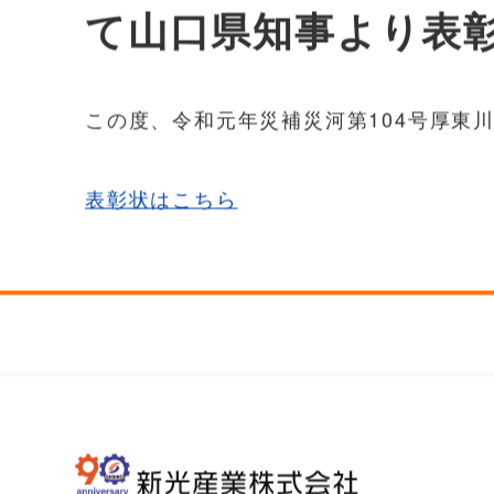
て山口県知事より表
この度、令和元年災補災河第104号厚東
表彰状はこちら